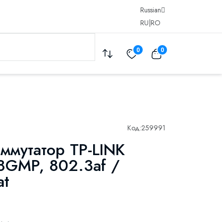
Russian
RU
|
RO
0
0
Код:
259991
ммутатор TP-LINK
8GMP, 802.3af /
at