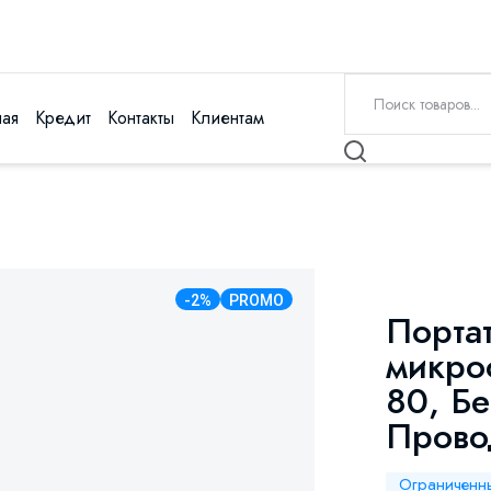
ная
Кредит
Контакты
Клиентам
-2%
PROMO
Порта
микро
80, Б
Прово
Ограниченн