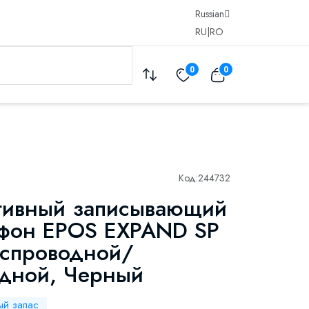
Russian
RU
|
RO
0
0
Код:
244732
тивный записывающий
фон EPOS EXPAND SP
еспроводной/
дной, Черный
ый запас