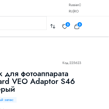
Russian
RU
|
RO
0
0
Код:
225623
к для фотоаппарата
ard VEO Adaptor S46
ерый
ый запас