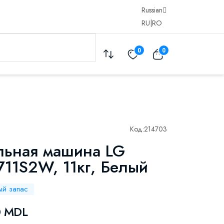
Russian
RU
|
RO
0
0
Код:
214703
льная машина LG
11S2W, 11кг, Белый
ый запас
0 MDL