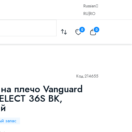
Russian
RU
|
RO
0
0
Код:
214655
 на плечо Vanguard
ELECT 36S BK,
ый
ый запас