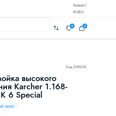
Russian
RU
|
RO
0
0
Код:
208206
ойка высокого
ия Karcher 1.168-
K 6 Special
ый запас