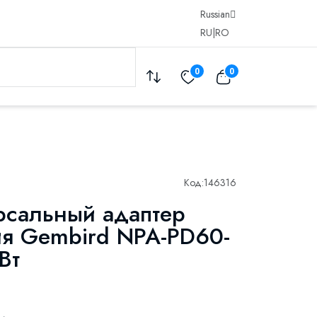
Russian
RU
|
RO
0
0
Код:
146316
рсальный адаптер
ия Gembird NPA-PD60-
Вт