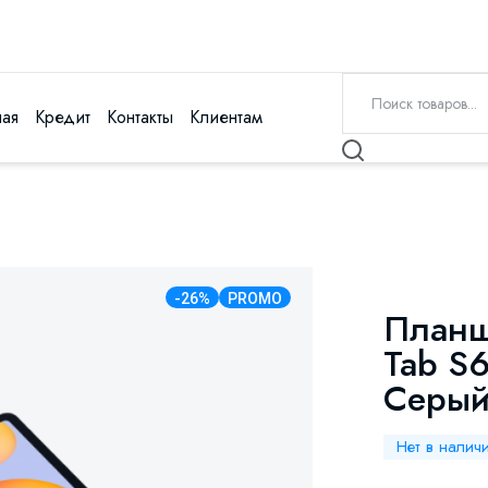
ная
Кредит
Контакты
Клиентам
-26%
PROMO
Планш
Tab S6
Серы
Нет в налич