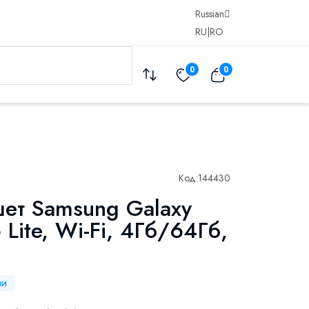
Russian
RU
|
RO
0
0
Код:
144430
ет Samsung Galaxy
 Lite, Wi-Fi, 4Гб/64Гб,
й
ии