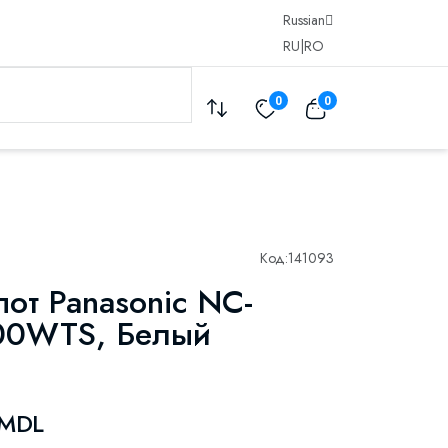
Russian
RU
|
RO
0
0
Код:
141093
от Panasonic NC-
0WTS, Белый
 MDL