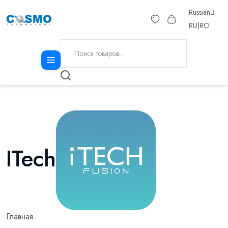
Russian
RU
|
RO
ITech
Главная