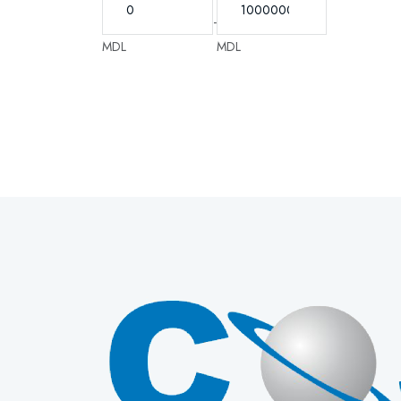
-
MDL
MDL